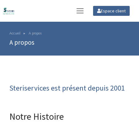
Espace client
Accueil
A propos
Vous êtes ici :
A propos
Steriservices est présent depuis 2001
Notre Histoire