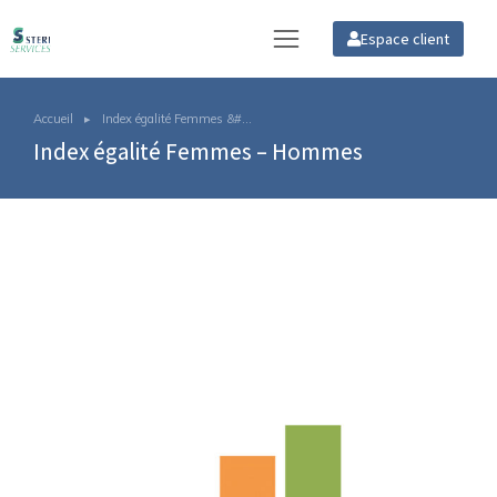
Espace client
Accueil
Index égalité Femmes &#…
Vous êtes ici :
Index égalité Femmes – Hommes